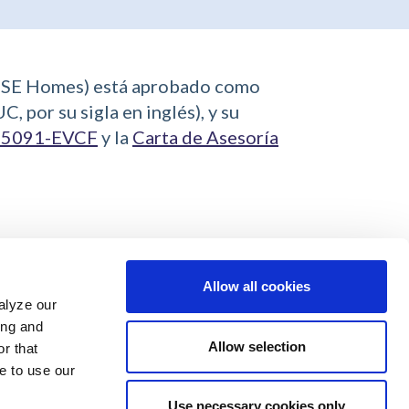
(RISE Homes) está aprobado como
 por su sigla en inglés), y su
a 5091-EVCF
y la
Carta de Asesoría
Allow all cookies
alyze our
ing and
Allow selection
r that
e to use our
Use necessary cookies only