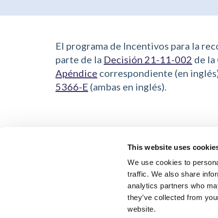
El programa de Incentivos para la re
parte de la
Decisión 21-11-002
de la 
Apéndice
correspondiente (en inglés
5366-E
(ambas en inglés).
This website uses cookie
We use cookies to personal
traffic. We also share info
analytics partners who may
they’ve collected from you
Comuníquese con RISE Homes:
info@
website.