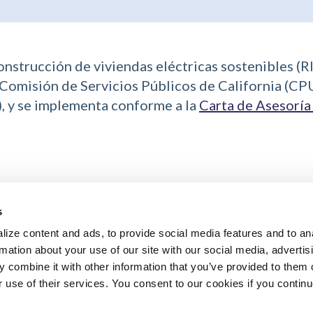
construcción de viviendas eléctricas sostenibles 
Comisión de Servicios Públicos de California (CPUC,
), y se implementa conforme a la
Carta de Asesorí
s
ize content and ads, to provide social media features and to an
rmation about your use of our site with our social media, advertis
 combine it with other information that you’ve provided to them o
r use of their services. You consent to our cookies if you continu
risehomesca.com
833-202-3654