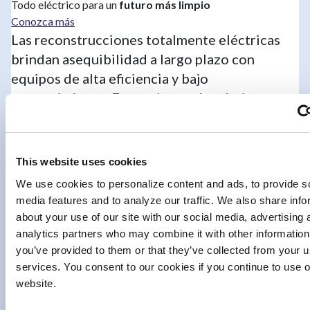
Todo eléctrico para un
futuro más limpio
Conozca más
Las reconstrucciones totalmente eléctricas
brindan asequibilidad a largo plazo con
equipos de alta eficiencia y bajo
mantenimiento. Estos electrodomésticos
totalmente eléctricos podrían ahorrarle hasta
$2,500 al año
(en inglés) en costos de
servicios públicos.
This website uses cookies
We use cookies to personalize content and ads, to provide s
Al utilizar todo eléctrico en toda la
media features and to analyze our traffic. We also share info
reconstrucción de su vivienda, usted tendrá
about your use of our site with our social media, advertising 
aire más limpio en el interior mientras se
analytics partners who may combine it with other information
reducen los gases de efecto invernadero para
you’ve provided to them or that they’ve collected from your us
ayudar a cumplir el objetivo de energía limpia
services. You consent to our cookies if you continue to use 
de California y combatir el cambio climático.
website.