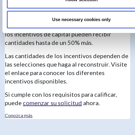
varían entre
$7,000 y $10,000
para
reconstruir una vivienda unifamiliar con
soluciones de energía eléctrica, pero los
Use necessary cookies only
propietarios que cumplan los requisitos para
los incentivos de capital pueden recibir
cantidades hasta de un 50% más.
Las cantidades de los incentivos dependen de
las selecciones que haga al reconstruir. Visite
el enlace para conocer los diferentes
incentivos disponibles.
Si cumple con los requisitos para calificar,
puede
comenzar su solicitud
ahora.
Conozca más