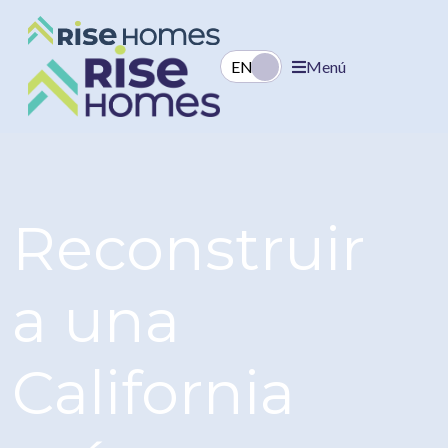
EN
ES
Menú
Reconstruir
a una
California